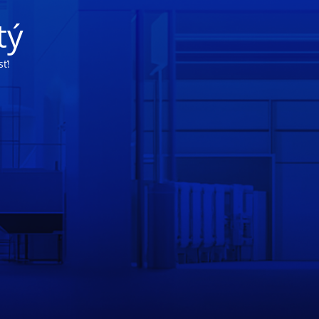
tý
ť!