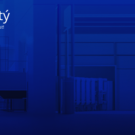
tý
ť!